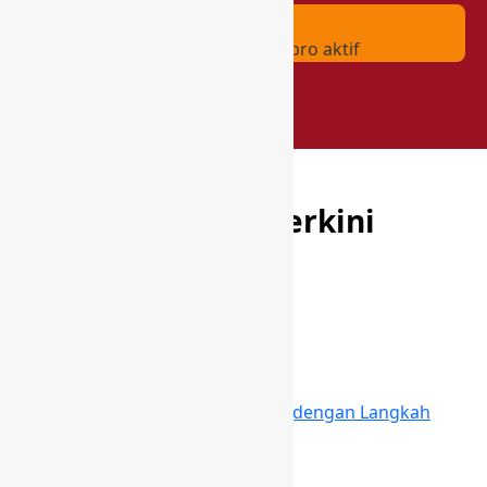
3) Responsif
Sigap melayani pelanggan dan pro aktif
Informasi Terkini
Berita
Cara Mengganti Kode Koper Baru dengan Langkah
Mudah dan Aman