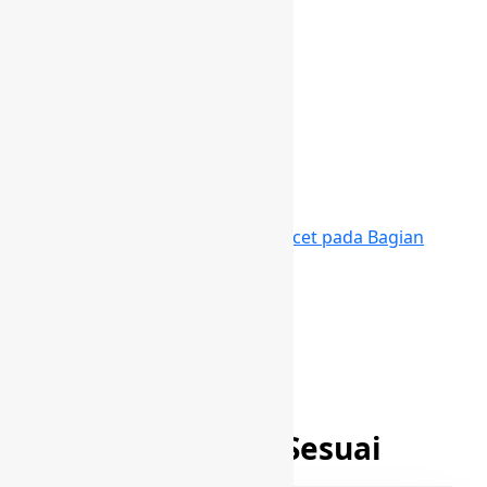
July 29, 2026
Berita
Cara Memperbaiki Koper yang Macet pada Bagian
Resleting
July 28, 2026
Paket Yang Sesuai