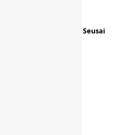
info@website.com
Want to Buy Illustrations?
Go to Shop
Temukan Yang Seusai
EKOSISTEM PRODUK
TRAVEL TERBAIK