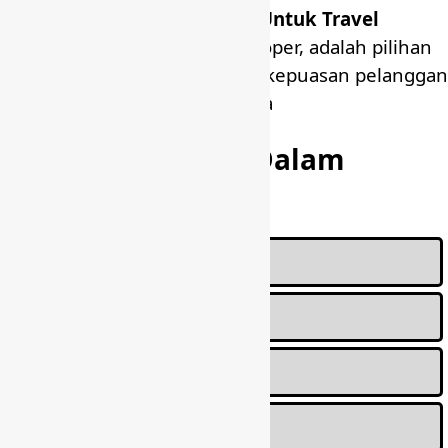
Penyedia
Ekosistem Produk Untuk Travel
Pertama Di Indonesia
. Kingkoper, adalah pilihan
terbaik Anda dalam mencapai kepuasan pelanggan
dan mitra strategis bisnis Anda
Cari Lebih Dalam