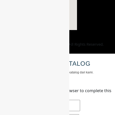
Kingkoper Promosindo
© 2026. All Rights Reserved.
DAPATKAN KATALOG
Isi data anda untuk mendapatkan katalog dari kami.
Please enable JavaScript in your browser to complete this
form.
Nama
*