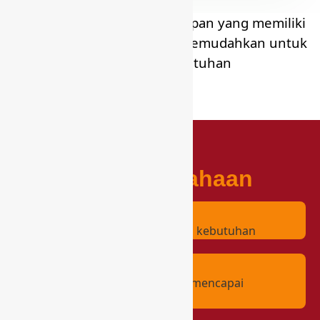
Lengkapi dengan perlengkapan yang memiliki
kualitas terbaik. Sehingga memudahkan untuk
memenuhi kebutuhan
Nilai Perusahaan
1) Solutif
Menawarkan solusi yang sesuai kebutuhan
2) Amanah
Berintegritas tinggi, komitmen mencapai
kepuasan pelanggan