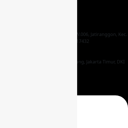
HEAD OFFICE
Jl. Raya Hankam Gg. Dara, RT.003/RW.006, Jatiranggon, Kec.
Jatisampurna, Kota Bks, Jawa Barat 17432
STORE
Jl. Pagelaran No.1 RW.1, Setu, Cipayung, Jakarta Timur, DKI
Jakarta 13880
KONTAK