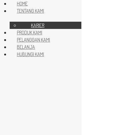
HOME
TENTANG KAMI
Skip to content
Skip to footer
KARIER
PRODUK KAMI
PELANGGAN KAMI
BELANJA
HOME
HUBUNGI KAMI
TENTANG KAMI
KARIER
PRODUK KAMI
PELANGGAN KAMI
BELANJA
HUBUNGI KAMI