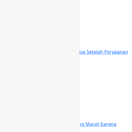
July 31, 2026
Berita
Cara Membersihkan Koper Hardcase Setelah Perjalanan
Jauh
July 30, 2026
Berita
Cara Membuka Gembok Koper yang Macet Karena
Karat