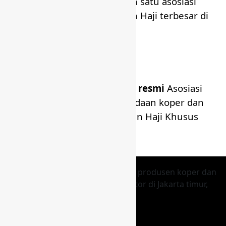
kerjasama dengan salah satu asosiasi
penyelenggara Umroh dan Haji terbesar di
Indonesia.
Kingkoper, sebagai
mitra resmi
Asosiasi
BERPAHALA dalam pengadaan koper dan
perlengkapan Umroh dan Haji Khusus
Kingkoper Promosindo merupakan produsen koper dan
tas berkualitas yang beralamat kantor di Jakarta timur,
berdiri sejak 10 Juni 2007
Facebook