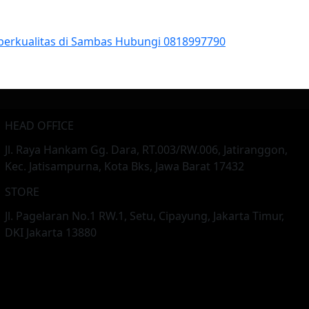
 berkualitas di Sambas Hubungi 0818997790
HEAD OFFICE
Jl. Raya Hankam Gg. Dara, RT.003/RW.006, Jatiranggon,
Kec. Jatisampurna, Kota Bks, Jawa Barat 17432
STORE
Jl. Pagelaran No.1 RW.1, Setu, Cipayung, Jakarta Timur,
DKI Jakarta 13880