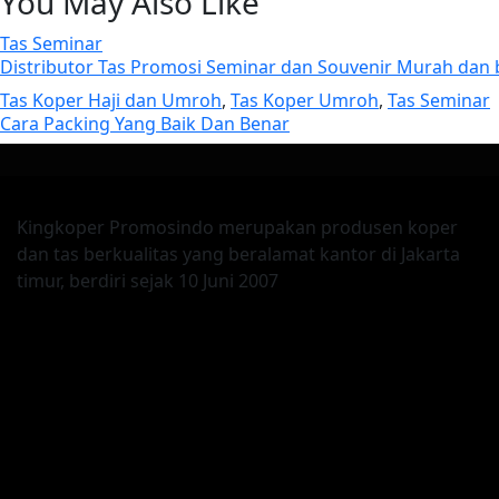
You May Also Like
Tas Seminar
Distributor Tas Promosi Seminar dan Souvenir Murah dan
Tas Koper Haji dan Umroh
,
Tas Koper Umroh
,
Tas Seminar
Cara Packing Yang Baik Dan Benar
Kingkoper Promosindo merupakan produsen koper
dan tas berkualitas yang beralamat kantor di Jakarta
timur, berdiri sejak 10 Juni 2007