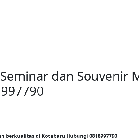
 Seminar dan Souvenir M
8997790
an berkualitas di Kotabaru Hubungi 0818997790