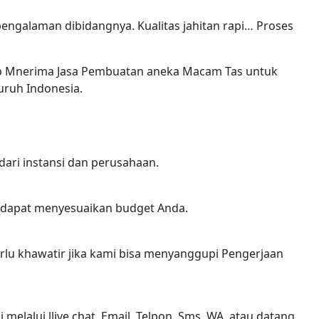
engalaman dibidangnya. Kualitas jahitan rapi… Proses
iap Mnerima Jasa Pembuatan aneka Macam Tas untuk
uruh Indonesia.
ari instansi dan perusahaan.
n dapat menyesuaikan budget Anda.
erlu khawatir jika kami bisa menyanggupi Pengerjaan
lalui llive chat ,Email, Telpon, Sms, WA, atau datang