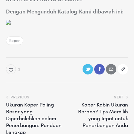
Dengan Mengunduh Katalog Kami dibawah ini:
Koper
3
PREVIOUS
NEXT
Ukuran Koper Paling
Koper Kabin Ukuran
Besar yang
Berapa? Tips Memilih
Diperbolehkan dalam
yang Tepat untuk
Penerbangan: Panduan
Penerbangan Anda
Lengkap