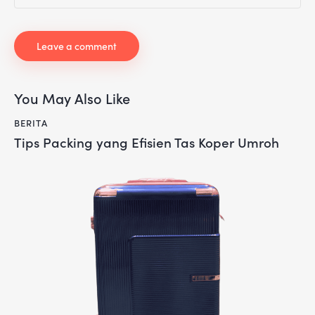
You May Also Like
BERITA
Tips Packing yang Efisien Tas Koper Umroh