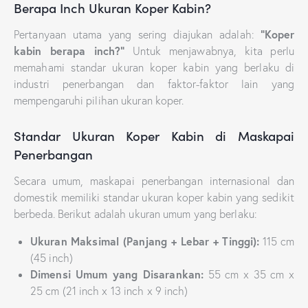
Berapa Inch Ukuran Koper Kabin?
“Koper
Pertanyaan utama yang sering diajukan adalah:
kabin berapa inch?”
Untuk menjawabnya, kita perlu
memahami standar ukuran koper kabin yang berlaku di
industri penerbangan dan faktor-faktor lain yang
mempengaruhi pilihan ukuran koper.
Standar Ukuran Koper Kabin di Maskapai
Penerbangan
Secara umum, maskapai penerbangan internasional dan
domestik memiliki standar ukuran koper kabin yang sedikit
berbeda. Berikut adalah ukuran umum yang berlaku:
Ukuran Maksimal (Panjang + Lebar + Tinggi):
115 cm
(45 inch)
Dimensi Umum yang Disarankan:
55 cm x 35 cm x
25 cm (21 inch x 13 inch x 9 inch)