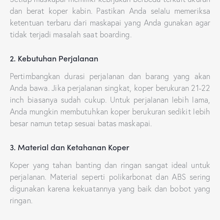
dan berat koper kabin. Pastikan Anda selalu memeriksa
ketentuan terbaru dari maskapai yang Anda gunakan agar
tidak terjadi masalah saat boarding.
2. Kebutuhan Perjalanan
Pertimbangkan durasi perjalanan dan barang yang akan
Anda bawa. Jika perjalanan singkat, koper berukuran 21-22
inch biasanya sudah cukup. Untuk perjalanan lebih lama,
Anda mungkin membutuhkan koper berukuran sedikit lebih
besar namun tetap sesuai batas maskapai.
3. Material dan Ketahanan Koper
Koper yang tahan banting dan ringan sangat ideal untuk
perjalanan. Material seperti polikarbonat dan ABS sering
digunakan karena kekuatannya yang baik dan bobot yang
ringan.