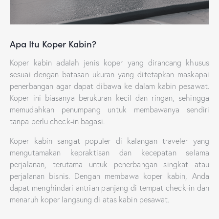
Apa Itu Koper Kabin?
Koper kabin adalah jenis koper yang dirancang khusus
sesuai dengan batasan ukuran yang ditetapkan maskapai
penerbangan agar dapat dibawa ke dalam kabin pesawat.
Koper ini biasanya berukuran kecil dan ringan, sehingga
memudahkan penumpang untuk membawanya sendiri
tanpa perlu check-in bagasi.
Koper kabin sangat populer di kalangan traveler yang
mengutamakan kepraktisan dan kecepatan selama
perjalanan, terutama untuk penerbangan singkat atau
perjalanan bisnis. Dengan membawa koper kabin, Anda
dapat menghindari antrian panjang di tempat check-in dan
menaruh koper langsung di atas kabin pesawat.