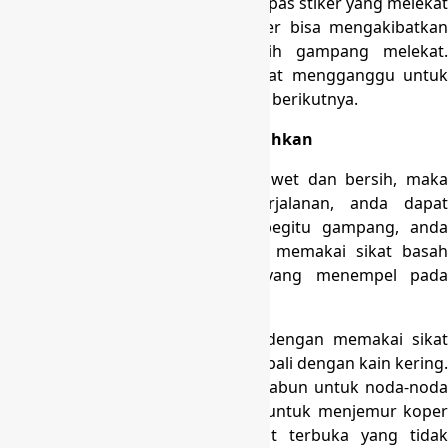
terbang, maka mestinya anda melepas stiker yang melekat
dikoper anda. Hal ini karena stiker bisa mengakibatkan
kotoran atau debu lainnya lebih gampang melekat.
Disamping itu, stiker ini pun dapat mengganggu untuk
penerbangan atau perjalanan anda berikutnya.
Cara Menjaga Koper dengan Bersihkan
Buat merawat koper biar terus awet dan bersih, maka
sesudah anda menjalankan perjalanan, anda dapat
membersihkan koper itu. Cara begitu gampang, anda
dapat memakai kain basah atau memakai sikat basah
untuk menghilangkan kotoran yang menempel pada
koper anda.
Anda dapat mengaplikasikannya dengan memakai sikat
basah / kain selanjutnya di lap kembali dengan kain kering.
anda pun dapat memakai sedikit sabun untuk noda-noda
yang membandel. Janganlah lupa untuk menjemur koper
atau menempatkannya di tempat terbuka yang tidak