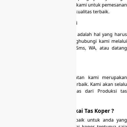
kami perhatikan. Silahkan hubungi kami untuk pemesanan
Tas Koper Haji dan Umroh dengan kualitas terbaik.
Mudah Dalam Berkomunikasi
Kemudahan dalam berkomunikasi adalah hal yang harus
kami prioritaskan. Anda bisa menghubungi kami melalui
melalui llive chat ,Email, Telpon, Sms, WA, atau datang
langsung ke lokasi kami.
Kualitas terjamin
Tas Koper Haji dan Umroh buatan kami merupakan
produksi dengan kualitas bahan terbaik. Kami akan selalu
berusaha mengedepankan kualitas dari Produksi tas
kami.
Kenapa Saatnya Anda Memakai Tas Koper ?
Tas koper ialah pilihan yang terbaik untuk anda yang
senang traveling. Dengan memakai koper tentunya saja