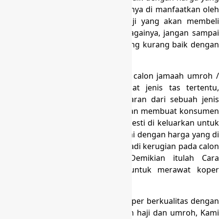
semurah mungkin. Hal ini seharusnya di manfaatkan oleh
calon jamaah umroh maupun haji yang akan membeli
peralatan seperti tas dan lain sebagainya, jangan sampai
medapatkan tas denga kualitas yang kurang baik dengan
harga yang cukup mahal.
Hal yang perlu di perhatikan oleh calon jamaah umroh /
haji ialah menyiapkan harga buat jenis tas tertentu,
dengan di ketahuinya harga pasaran dari sebuah jenis
barang yang berada di pasaran akan membuat konsumen
mengetahui berapa rupiah yang mesti di keluarkan untuk
dapat memperoleh tas koper sesuai dengan harga yang di
twarkan oleh penjual jadi tidak terjadi kerugian pada calon
jamaah umroh maupun haji. Demikian itulah Cara
Merawat Koper. Ternyata cara untuk merawat koper
begitu gampang kan?
Nah jika anda ingin mencari tas koper berkualitas dengan
harga terjangkau untuk kebutuhan haji dan umroh, Kami