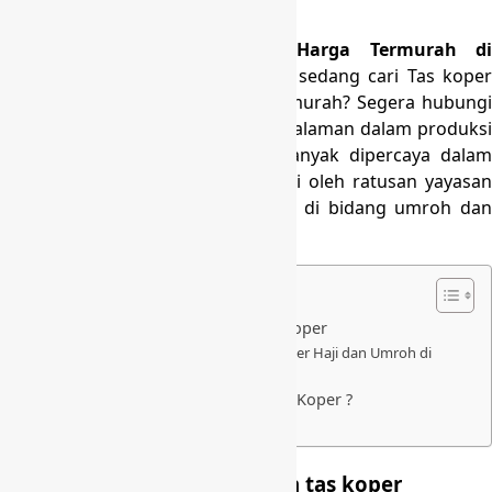
Produksi Tas Koper Umroh Harga
Produksi Tas Koper Umroh Harga Termurah di
Selawangi Bogor
– Apakah anda sedang cari Tas koper
umroh Murah terbaik dan harga murah? Segera hubungi
kami
KingKoper.com yang
berpengalaman dalam produks
tas koper umroh. Kami sudah banyak dipercaya dalam
memproduksi tas koper umroh ini oleh ratusan yayasan
atau agency travel yang bergerak di bidang umroh dan
haji.
DAFTAR ISI
Kami siap menerima pesanan tas koper
Mengapa memilih Konveksi Tas Koper Haji dan Umroh di
Kingkoper.com ?
Kenapa Saatnya Anda Memakai Tas Koper ?
Cara merawat Tas Koper
Kami siap menerima pesanan tas koper