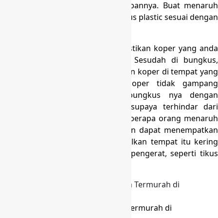
langkah berikutnya yaitu menyimpannya. Buat menaruh
koper, anda dapat memakai bungkus plastic sesuai dengan
ukuran koper.
Disamping itu, anda pun mesti pastikan koper yang anda
bungkus dalam keadaan kering. Sesudah di bungkus,
janganlah lupa untuk menempatkan koper di tempat yang
kering, tidak lembab supaya koper tidak gampang
berjamur. Pastikan anda membungkus nya dengan
menutupi semua bagian koper, supaya terhindar dari
serangga dan debu. Umumnya beberapa orang menaruh
koper nya di atas lemari, anda pun dapat menempatkan
koper tersebut di atas lemari, asalkan tempat itu kering
juga tidak dijangkau oleh hewan pengerat, seperti tikus
biar koper anda tidak rusak.
Produksi Tas Koper Umroh Harga Termurah di