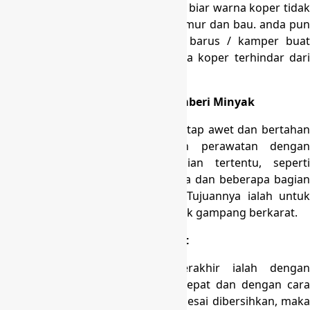
terkena cahaya matahati langsung, biar warna koper tidak
gampang redup, koper tidak berjamur dan bau. anda pun
dapat memakai silica gel, kapur barus / kamper buat
ditempatkan didalam koper supaya koper terhindar dari
hewan-hewan lain dan jamur.
Cara Merawat Koper dengan Memberi Minyak
Untuk menjaga biar koper anda tetap awet dan bertahan
lama, anda dapat menjalankan perawatan dengan
memberikan minyak pada bagian tertentu, seperti
resleting biar tidak seret, juga roda dan beberapa bagian
yang terbuat dari bahan logam. Tujuannya ialah untuk
menjaga bagian-bagian itu biar tidak gampang berkarat.
Taruh Koper di Tempat yang Tepat
Cara merawat koper yang terakhir ialah dengan
menyimpan nya di tempat yang tepat dan dengan cara
yang tepat juga. Sesudah koper selesai dibersihkan, maka