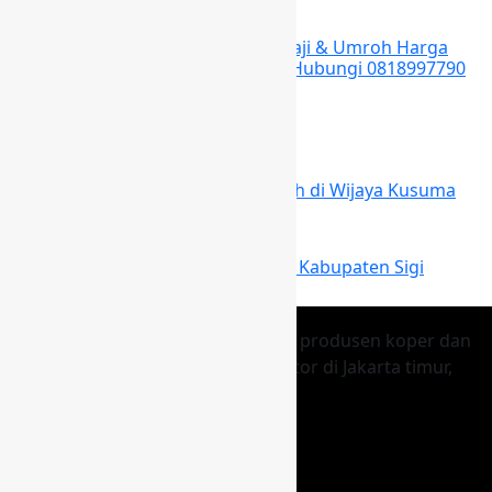
Next
Toko Koper Custom Untuk Travel Haji & Umroh Harga
Murah di Pagerwojo Tulungagung Hubungi 0818997790
May 4, 2019
You May Also Like
Tas Koper Haji dan Umroh
Tas Koper Haji dan Umroh Termurah di Wijaya Kusuma
Jakarta Barat Hubungi 0818997790
Tas Koper Haji dan Umroh
Harga Tas Koper Haji dan Umroh di Kabupaten Sigi
Hubungi 0818997790
Kingkoper Promosindo merupakan produsen koper dan
tas berkualitas yang beralamat kantor di Jakarta timur,
berdiri sejak 10 Juni 2007
Facebook