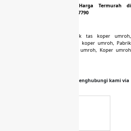
Produksi Tas Koper Umroh Harga Termurah di
Selawangi Bogor Hubungi 0818997790
Tag Hasil Pencarian:
Harga tas koper umroh, Pabrik tas koper umroh,
Produsen koper umroh, Konveksi koper umroh, Pabrik
koper fiber, Ukuran koper untuk umroh, Koper umroh
murah.
Hubungi kami
Klik banner di bawah ini untuk menghubungi kami via
telepon