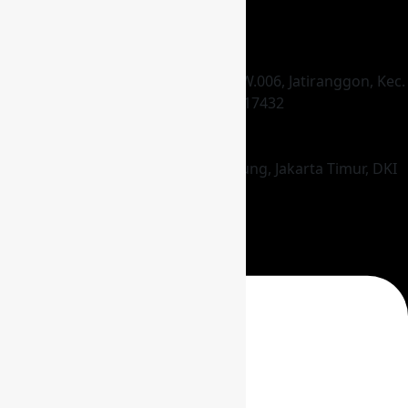
HEAD OFFICE
Jl. Raya Hankam Gg. Dara, RT.003/RW.006, Jatiranggon, Kec.
Jatisampurna, Kota Bks, Jawa Barat 17432
STORE
Jl. Pagelaran No.1 RW.1, Setu, Cipayung, Jakarta Timur, DKI
Jakarta 13880
KONTAK