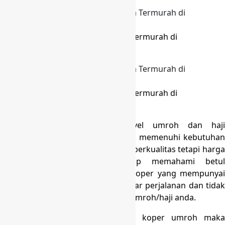
Produksi Tas Koper Umroh Harga Termurah di
Selawangi Bogor
Produksi Tas Koper Umroh Harga Termurah di
Selawangi Bogor
Semakin banyaknya agency/travel umroh dan haji
membuat kami hadir dalam upaya memenuhi kebutuhan
tas koper umroh dengan material berkualitas tetapi harga
masih terjangkau. Kami cukup memahami betul
kebutuhan jamaah terhadap tas koper yang mempunyai
ketahanan teruji agar memperlancar perjalanan dan tidak
mengganggu kekhusyuan ibadah umroh/haji anda.
Bila Anda mencari konveksi tas koper umroh maka