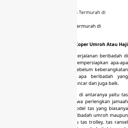
Selawangi Bogor
Produksi Tas Koper Umroh Harga Termurah di
Selawangi Bogor
Referensi Produk Pabrik Tas dan Koper Umroh Atau Haji
Bagi orang yang akan menjalani perjalanan beribadah di
tanah suci, pasti mereka perlu mempersiapkan apa-apa
yang perlu untuk di penuhi saat sebelum keberangkatan
ke tanah suci dijalankan dan apa beribadah yang
dikerjakan bisa dilakukan dengan lancar dan juga baik.
Sebagian hal yang perlu di penuhi di antaranya yaitu tas
yang dapat dipakai untuk membawa perlengkan jamaah
umroh atau haji. Ada sebagian model tas yang biasanya
dipakai pada waktu melakukan beribadah umroh maupun
haji, di antaranya yaitu koper atau tas trolley, tas ransel