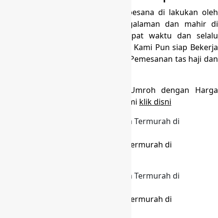
Kualitas jahitan rapi dan Semua pesana di lakukan oleh
tenaga yang telah memiliki pengalaman dan mahir di
bidangnya. Produksi tas kami tepat waktu dan selalu
menjaga kualitas pesana tas Anda. Kami Pun siap Bekerja
sama dengan Pemilik travel untuk Pemesanan tas haji dan
umroh di seluruh Indonesia.
Anda Cari Konveksi Tas Koper Umroh dengan Harga
Murah dan berkualitas hubungi kami
klik disni
Produksi Tas Koper Umroh Harga Termurah di
Selawangi Bogor
Produksi Tas Koper Umroh Harga Termurah di
Selawangi Bogor