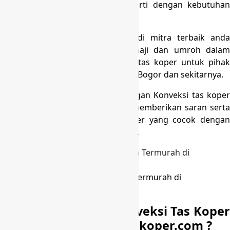
sebaiknya utamakan yang mengerti dengan kebutuhan
perjalanan ibadah umroh.
Kami berkomitmen untuk menjadi mitra terbaik anda
untuk penyelenggaraan ibadah haji dan umroh dalam
pengadaan perlengkapan seperti tas koper untuk pihak
travel/agency di seluruh Selawangi Bogor dan sekitarnya.
Apa yang membedakan Kami dengan Konveksi tas koper
lainnya ? Kami selalu membantu memberikan saran serta
masukan seputar desain tas koper yang cocok dengan
kebutuhan jamaah umroh atau haji.
Produksi Tas Koper Umroh Harga Termurah di
Selawangi Bogor
Mengapa memilih Konveksi Tas Koper
Haji dan Umroh di Kingkoper.com ?