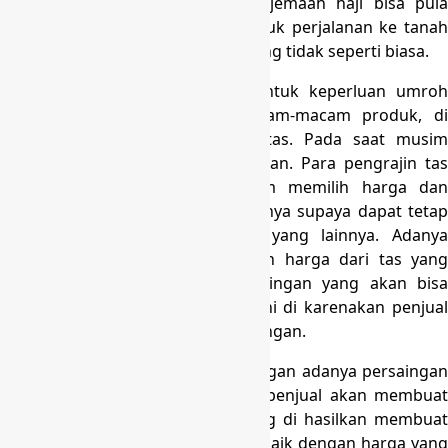
dan tas pinggang. Untuk calon jemaah haji bisa pula
memperoleh tas yang dipakai untuk perjalanan ke tanah
suci dari tanah pabrik tas koper yang tidak seperti biasa.
Produk dari pabrik tas koper untuk keperluan umroh
ataupun haji tediri dari bermacam-macam produk, di
antaranya yaitu troley maupun tas. Pada saat musim
umroh ataupun haji akan dijalankan. Para pengrajin tas
haji akan berlomba-lomba dalam memilih harga dan
kualitas dari tas yang di produksinya supaya dapat tetap
bersaing dengan pengrajin tas yang lainnya. Adanya
persaingan berkaitan kualitas dan harga dari tas yang
tentunya akan menjadikan persaingan yang akan bisa
menguntungkan konsumen. Hal ini di karenakan penjual
akan terus memperbanyak keuntungan.
Konsumen akan di untungkan dengan adanya persaingan
antara penjual. Persaingan antar penjual akan membuat
produk dari pabrik tas koper yang di hasilkan membuat
produk yang punya kualitas yang baik dengan harga yang