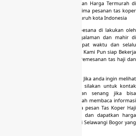
sebagai produksi Tas Koper dengan Harga Termurah di
Selawangi Bogor, Kami siap menerima pesanan tas koper
umroh ke Selawangi Bogor dan seluruh kota Indonesia
Kualitas jahitan rapi dan Semua pesana di lakukan oleh
tenaga yang telah memiliki pengalaman dan mahir di
bidangnya. Produksi tas kami tepat waktu dan selalu
menjaga kualitas pesana tas Anda. Kami Pun siap Bekerja
sama dengan Pemilik travel buat Pemesanan tas haji dan
umroh di seluruh Indonesia.
Masih banyak produk kami lainnya. Jika anda ingin melihat
jenis-jenis produk kami yang lain silakan untuk kontak
kami di
0818997790
. Kami akan senang jika bis
membantu anda. Terima kasih sudah membaca informasi
ini, sampai jumpa lagi. Ayo, segera pesan Tas Koper Haji
dan Umroh anda sekarang juga dan dapatkan harga
grosir Tas Koper Haji dan Umroh di Selawangi Bogor yang
murah dan berkualitas.