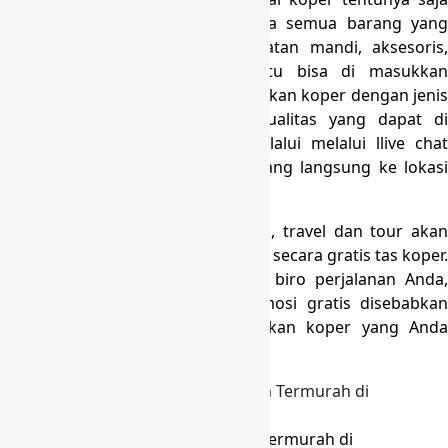
anda dengan gampang membawa semua barang yang
Anda perlukan. Dari mulai peralatan mandi, aksesoris,
baju, bahkan juga sepatu begitu bisa di masukkan
kedalam koper ini. Segeralah dapatkan koper dengan jenis
yang dapat di pesan dengan kualitas yang dapat di
andalkan menghubungi kami melalui melalui llive chat
,Email, Telpon, Sms, WA, atau datang langsung ke lokasi
kami.
Buat anda pemilik biro perjalanan, travel dan tour akan
begitu bagus memberikan promosi secara gratis tas koper.
Dengan di cantumkan merk dari biro perjalanan Anda,
maka Anda akan mendapat promosi gratis disebabkan
customer akan selalu menggunakan koper yang Anda
berikan.
Produksi Tas Koper Umroh Harga Termurah di