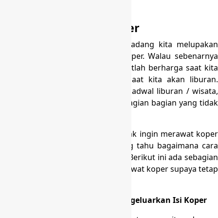
Selawangi Bogor
Cara merawat Tas Koper
Selesai jalan-jalan atau berlibur, kadang kita melupakan
satu hal, adalah cara merawat koper. Walau sebenarnya
kita tahu fungsi dari alat ini sangatlah berharga saat kita
menjalani perjalanan jauh atau saat kita akan liburan.
Sering, sesudah pulang entah itu jadwal liburan / wisata,
koper menjadi rusak atau ada sebagian bagian yang tidak
seperti sedia kala.
Kadang bukan sebab kita yang tidak ingin merawat koper
itu, akan tetapi tidak semua orang tahu bagaimana cara
untuk merawat koper yang benar. Berikut ini ada sebagian
tips yang dapat dipakai untuk merawat koper supaya tetap
awet dan bertahan lama.
Cara Merawat Koper dengan Mengeluarkan Isi Koper