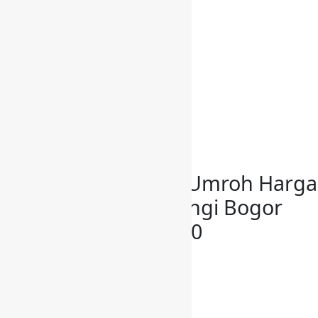
PELANGGAN KAMI
BELANJA
HUBUNGI KAMI
Have a Project?
info@website.com
Want to Buy Illustrations?
Go to Shop
Tas Koper Haji dan Umroh
Produksi Tas Koper Umroh Harga
Termurah di Selawangi Bogor
Hubungi 0818997790
By
admin
May 4, 2019
Tas Koper Haji dan Umroh
»