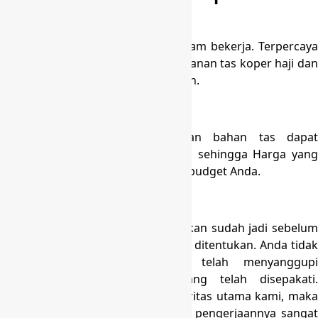
Jujur dan Terpercaya
Kejujuran adalah modal utama dalam bekerja. Terpercaya
kami telah melayani banyak pemesanan tas koper haji dan
umroh dari instansi dan perusahaan.
Harga Terjangkau
Dengan banyak nya model dan bahan tas dapat
berpengaruh harga tas itu sendiri sehingga Harga yang
kami berikan dapat menyesuaikan budget Anda.
Tepat Waktu
Pesanan tepat waktu dan diusahakan sudah jadi sebelum
waktu yang saat ini waktu ini telah ditentukan. Anda tidak
perlu khawatir apabila kami telah menyanggupi
Pengerjaan sesuai deadline yang telah disepakati.
Kepuasan pelanggan menjadi prioritas utama kami, maka
service dan juga ketepatan waktu pengerjaannya sangat