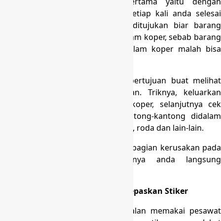
Cara merawat koper yang pertama yaitu dengan
mengeluarkan semua isi koper setiap kali anda selesai
menjalankan perjalanan. Hal ini ditujukan biar barang
tidak tersimpan terlalu lama di dalam koper, sebab barang
yang terlalu lama di simpan didalam koper malah bisa
merusak koper tersebut.
Disamping itu, langkah ini pun bertujuan buat melihat
kondisi koper sesudah perjalanan. Triknya, keluarkan
semua barang yang ada pada koper, selanjutnya cek
bagian-bagian koper, seperti kantong-kantong didalam
koper, resleting, body koper, handle, roda dan lain-lain.
Apabila anda telah menemukan sebagian kerusakan pada
bagian koper, maka seharusnya anda langsung
memperbaikinya.
Cara Merawat Koper dengan Melepaskan Stiker
Untuk anda yang menekuni perjalan memakai pesawat