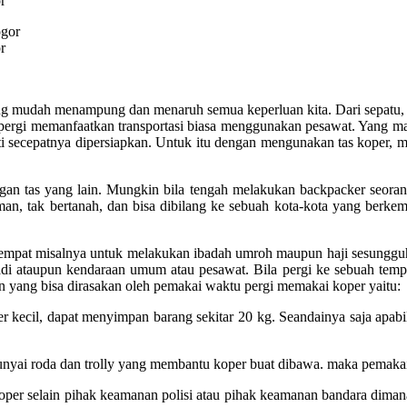
r
r
ng mudah menampung dan menaruh semua keperluan kita. Dari sepatu, 
ta pergi memanfaatkan transportasi biasa menggunakan pesawat. Yang
sti secepatnya dipersiapkan. Untuk itu dengan mengunakan tas koper,
ngan tas yang lain. Mungkin bila tengah melakukan backpacker seoran
an, tak bertanah, dan bisa dibilang ke sebuah kota-kota yang berke
h tempat misalnya untuk melakukan ibadah umroh maupun haji sesunggu
adi ataupun kendaraan umum atau pesawat. Bila pergi ke sebuah tem
n yang bisa dirasakan oleh pemakai waktu pergi memakai koper yaitu:
ecil, dapat menyimpan barang sekitar 20 kg. Seandainya saja apabila 
yai roda dan trolly yang membantu koper buat dibawa. maka pemakai
oper selain pihak keamanan polisi atau pihak keamanan bandara dima