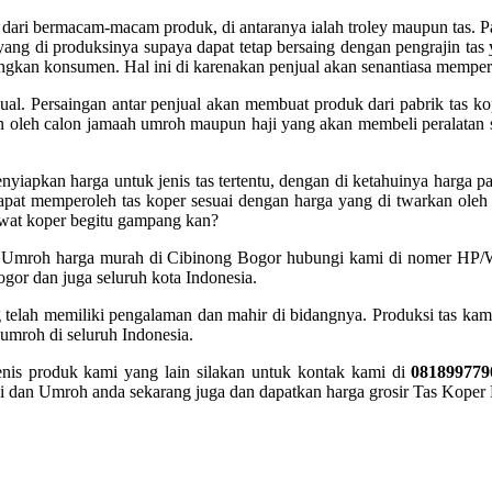
ri dari bermacam-macam produk, di antaranya ialah troley maupun tas. P
yang di produksinya supaya dapat tetap bersaing dengan pengrajin tas y
ngkan konsumen. Hal ini di karenakan penjual akan senantiasa mempe
al. Persaingan antar penjual akan membuat produk dari pabrik tas ko
 oleh calon jamaah umroh maupun haji yang akan membeli peralatan se
enyiapkan harga untuk jenis tas tertentu, dengan di ketahuinya harga 
pat memperoleh tas koper sesuai dengan harga yang di twarkan oleh 
awat koper begitu gampang kan?
i & Umroh harga murah di Cibinong Bogor hubungi kami di nomer H
or dan juga seluruh kota Indonesia.
g telah memiliki pengalaman dan mahir di bidangnya. Produksi tas kam
 umroh di seluruh Indonesia.
jenis produk kami yang lain silakan untuk kontak kami di
081899779
ji dan Umroh anda sekarang juga dan dapatkan harga grosir Tas Koper