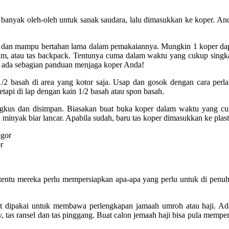
anyak oleh-oleh untuk sanak saudara, lalu dimasukkan ke koper. And
t dan mampu bertahan lama dalam pemakaiannya. Mungkin 1 koper dap
, atau tas backpack. Tentunya cuma dalam waktu yang cukup singkat s
i ada sebagian panduan menjaga koper Anda!
1/2 basah di area yang kotor saja. Usap dan gosok dengan cara perl
etapi di lap dengan kain 1/2 basah atau spon basah.
ngkus dan disimpan. Biasakan buat buka koper dalam waktu yang cu
atau minyak biar lancar. Apabila sudah, baru tas koper dimasukkan ke pl
r
 tentu mereka perlu mempersiapkan apa-apa yang perlu untuk di penuh
apat dipakai untuk membawa perlengkapan jamaah umroh atau haji. A
y, tas ransel dan tas pinggang. Buat calon jemaah haji bisa pula memper