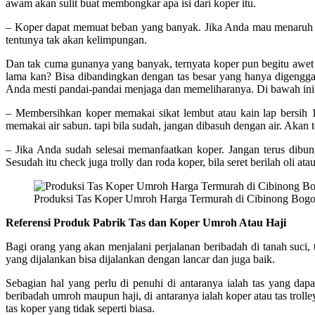
awam akan sulit buat membongkar apa isi dari koper itu.
– Koper dapat memuat beban yang banyak. Jika Anda mau menaruh b
tentunya tak akan kelimpungan.
Dan tak cuma gunanya yang banyak, ternyata koper pun begitu awe
lama kan? Bisa dibandingkan dengan tas besar yang hanya digenggam
Anda mesti pandai-pandai menjaga dan memeliharanya. Di bawah in
– Membersihkan koper memakai sikat lembut atau kain lap bersih 
memakai air sabun. tapi bila sudah, jangan dibasuh dengan air. Akan t
– Jika Anda sudah selesai memanfaatkan koper. Jangan terus dibu
Sesudah itu check juga trolly dan roda koper, bila seret berilah oli 
Produksi Tas Koper Umroh Harga Termurah di Cibinong Bogo
Referensi Produk Pabrik Tas dan Koper Umroh Atau Haji
Bagi orang yang akan menjalani perjalanan beribadah di tanah suci,
yang dijalankan bisa dijalankan dengan lancar dan juga baik.
Sebagian hal yang perlu di penuhi di antaranya ialah tas yang d
beribadah umroh maupun haji, di antaranya ialah koper atau tas trolle
tas koper yang tidak seperti biasa.