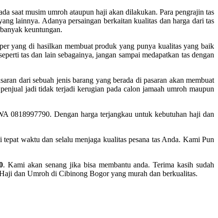
ada saat musim umroh ataupun haji akan dilakukan. Para pengrajin tas
ang lainnya. Adanya persaingan berkaitan kualitas dan harga dari tas
rbanyak keuntungan.
per yang di hasilkan membuat produk yang punya kualitas yang baik
perti tas dan lain sebagainya, jangan sampai medapatkan tas dengan
pasaran dari sebuah jenis barang yang berada di pasaran akan membuat
penjual jadi tidak terjadi kerugian pada calon jamaah umroh maupun
P/WA 0818997790. D
engan harga terjangkau untuk kebutuhan haji dan
i tepat waktu dan selalu menjaga kualitas pesana tas Anda. Kami Pun
0
. Kami akan senang jika bisa membantu anda. Terima kasih sudah
 Haji dan Umroh di Cibinong Bogor yang murah dan berkualitas.