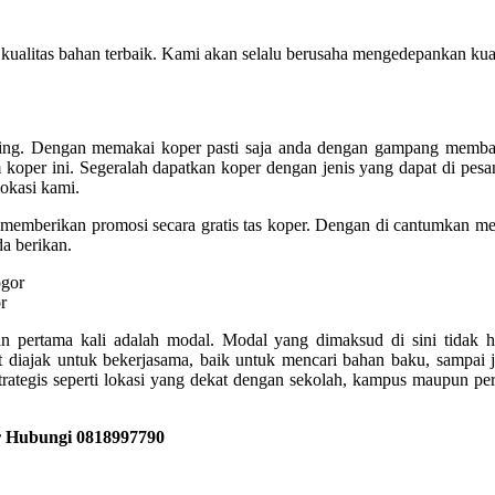
alitas bahan terbaik. Kami akan selalu berusaha mengedepankan kuali
veling. Dengan memakai koper pasti saja anda dengan gampang memb
m koper ini. Segeralah dapatkan koper dengan jenis yang dapat di pe
lokasi kami.
gus memberikan promosi secara gratis tas koper. Dengan di cantumkan 
a berikan.
r
an pertama kali adalah modal. Modal yang dimaksud di sini tidak 
t diajak untuk bekerjasama, baik untuk mencari bahan baku, sampai 
trategis seperti lokasi yang dekat dengan sekolah, kampus maupun pe
r Hubungi 0818997790