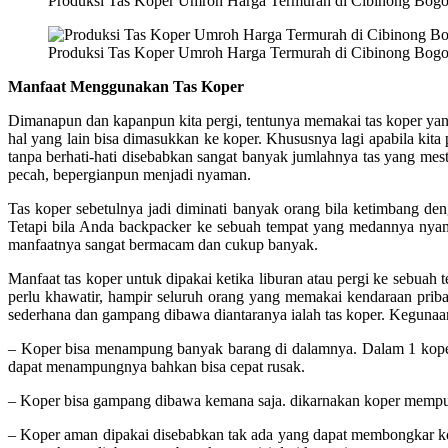
Produksi Tas Koper Umroh Harga Termurah di Cibinong Bogo
Produksi Tas Koper Umroh Harga Termurah di Cibinong Bogo
Manfaat Menggunakan Tas Koper
Dimanapun dan kapanpun kita pergi, tentunya memakai tas koper ya
hal yang lain bisa dimasukkan ke koper. Khususnya lagi apabila ki
tanpa berhati-hati disebabkan sangat banyak jumlahnya tas yang me
pecah, bepergianpun menjadi nyaman.
Tas koper sebetulnya jadi diminati banyak orang bila ketimbang de
Tetapi bila Anda backpacker ke sebuah tempat yang medannya nyam
manfaatnya sangat bermacam dan cukup banyak.
Manfaat tas koper untuk dipakai ketika liburan atau pergi ke sebua
perlu khawatir, hampir seluruh orang yang memakai kendaraan prib
sederhana dan gampang dibawa diantaranya ialah tas koper. Kegunaa
– Koper bisa menampung banyak barang di dalamnya. Dalam 1 koper k
dapat menampungnya bahkan bisa cepat rusak.
– Koper bisa gampang dibawa kemana saja. dikarnakan koper mempun
– Koper aman dipakai disebabkan tak ada yang dapat membongkar k