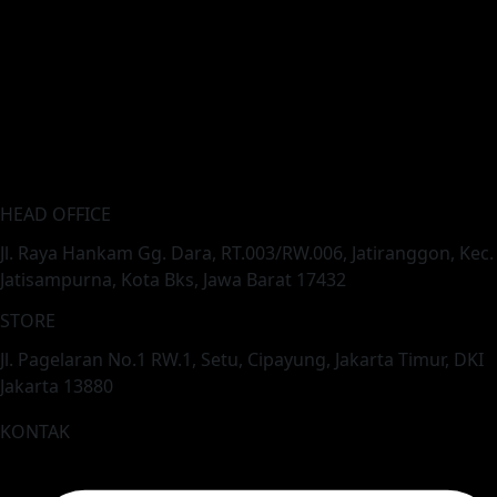
HEAD OFFICE
Jl. Raya Hankam Gg. Dara, RT.003/RW.006, Jatiranggon, Kec.
Jatisampurna, Kota Bks, Jawa Barat 17432
STORE
Jl. Pagelaran No.1 RW.1, Setu, Cipayung, Jakarta Timur, DKI
Jakarta 13880
KONTAK