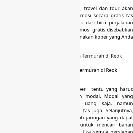
Buat anda pemilik biro perjalanan, travel dan tour akan
sangatlah bagus memberikan promosi secara gratis tas
koper. Dengan di cantumkan merk dari biro perjalanan
Anda, maka Anda akan meraih promosi gratis disebabkan
customer akan senantiasa menggunakan koper yang Anda
berikan.
Produksi Tas Koper Umroh Harga Termurah di Reok
Barat Manggarai
Memulai Bisnis berjualan Tas koper tentu yang harus
dipersiapkan pertama kali adalah modal. Modal yang
dimaksud di sini tidak hanya uang saja, namun
keterampilan dalam memproduksi tas juga. Selanjutnya,
yang harus anda persiapkan adalah jaringan yang dapat
diajak untuk bekerjasama, baik untuk mencari bahan
baku, sampai jaringan pemasaran. Jika semua persiapan