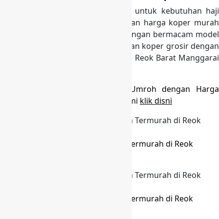
Kami menyediakan koper custom untuk kebutuhan haji
dan umroh, berkualitas baik dengan harga koper murah
terjangkau dan sangat bersaing dengan bermacam model
dan motif. Kami melayani pemesanan koper grosir dengan
minimal order 50 pcs, siap kirim ke Reok Barat Manggarai
dan sekitarnya.
Anda Cari Konveksi Tas Koper Umroh dengan Harga
Murah dan berkualitas hubungi kami
klik disni
Produksi Tas Koper Umroh Harga Termurah di Reok
Barat Manggarai
Produksi Tas Koper Umroh Harga Termurah di Reok
Barat Manggarai