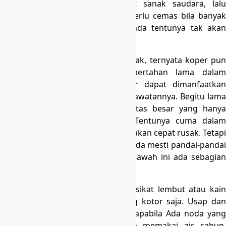
menaruh banyak oleh-oleh buat sanak saudara, lalu
dimasukkan ke koper. Anda tak perlu cemas bila banyak
barang yang akan pecah dan Anda tentunya tak akan
kelimpungan.
Dan tak cuma gunanya yang banyak, ternyata koper pun
sangatlah awet dan mampu bertahan lama dalam
pemakaiannya. Mungkin 1 koper dapat dimanfaatkan
dalam waktu lama tergantung perawatannya. Begitu lama
kan? Bisa dibandingkan dengan tas besar yang hanya
digenggam, atau tas backpack. Tentunya cuma dalam
waktu yang cukup singkat saja tas akan cepat rusak. Tetapi
supaya koper tambah awet lagi, Anda mesti pandai-pandai
menjaga dan memeliharanya. Di bawah ini ada sebagian
panduan menjaga koper Anda!
– Membersihkan koper memakai sikat lembut atau kain
lap bersih 1/2 basah di area yang kotor saja. Usap dan
gosok lewat cara perlahan-lahan. apabila Ada noda yang
sebetulnya membandel, gosoklah memakai air sabun.