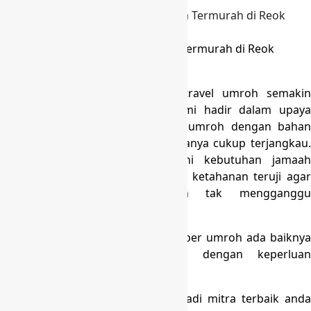
Produksi Tas Koper Umroh Harga Termurah di Reok
Barat Manggarai
Sekarang ini bisnis agen atau travel umroh semakin
bertambah banyak membuat kami hadir dalam upaya
memenuhi kebutuhan tas koper umroh dengan bahan
berkualitas namun demikian harganya cukup terjangkau.
Kami siap membantu memenuhi kebutuhan jamaah
terhadap tas koper yang memiliki ketahanan teruji agar
memperlancar perjalanan dan tak mengganggu
kekhusyuan ibadah umroh/haji .
Jika Anda mencari konveksi tas koper umroh ada baiknya
mengutamakan yang mengerti dengan keperluan
perjalanan ibadah umroh.
Kami berkomitmen untuk selalu jadi mitra terbaik anda