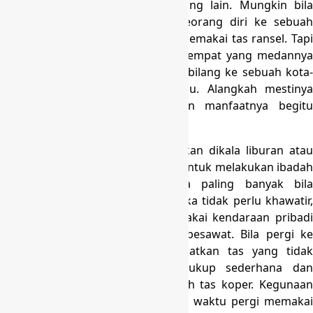
apabila dibanding dengan tas yang lain. Mungkin bila
tengah melakukan backpacker seorang diri ke sebuah
tempat. Maka seharusnya dapat memakai tas ransel. Tapi
bila Anda backpacker ke sebuah tempat yang medannya
nyaman, tak bertanah, dan bisa dibilang ke sebuah kota-
kota yang berkembang dan maju. Alangkah mestinya
memakai koper saja. dikarnakan manfaatnya begitu
bermacam dan cukup banyak.
Manfaat tas koper untuk diperlukan dikala liburan atau
pergi ke sebuah tempat misalnya untuk melakukan ibadah
umroh maupun haji sebetulnya paling banyak bila
dibanding dengan tas lainnya. Maka tidak perlu khawatir,
hampir seluruh orang yang memakai kendaraan pribadi
ataupun kendaraan umum atau pesawat. Bila pergi ke
sebuah tempat, butuh memanfaatkan tas yang tidak
memberatkan. Dan tas yang cukup sederhana dan
gampang dibawa diantaranya ialah tas koper. Kegunaan
yang bisa dirasakan oleh pemakai waktu pergi memakai