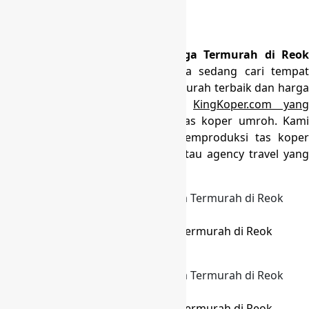
Tas Koper Haji dan Umroh
»
Toko Koper Custom Untuk Travel
Produksi Tas Koper Umroh Harga Termurah di Reok
Barat Manggarai
– Apakah anda sedang cari tempa
distributor jual Tas koper umroh murah terbaik dan harga
murah? Segera hubungi kami
KingKoper.com yang
berpengalaman dalam produksi tas koper umroh. Kami
telah banyak dipercaya dalam memproduksi tas koper
umroh ini oleh ratusan yayasan atau agency travel yang
bergerak di bidang umroh dan haji.
Produksi Tas Koper Umroh Harga Termurah di Reok
Barat Manggarai
Produksi Tas Koper Umroh Harga Termurah di Reok