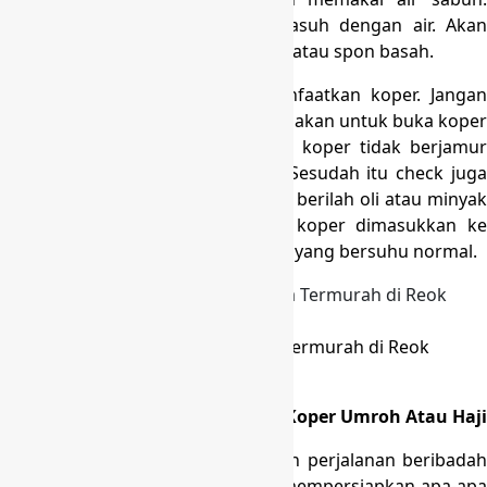
Tetapi apabila sudah, jangan dibasuh dengan air. Akan
tetapi di lap dengan kain 1/2 basah atau spon basah.
– Jika Anda sudah selesai memanfaatkan koper. Jangan
terus dibungkus dan disimpan. Biasakan untuk buka koper
dalam waktu yang cukup. Supaya koper tidak berjamur
dan bau tidak enak di dalamnya. Sesudah itu check juga
trolly dan roda koper, apabila seret berilah oli atau minyak
biar lancar. Bila sudah, baru tas koper dimasukkan ke
plastik dan disimpan dalam tempat yang bersuhu normal.
Produksi Tas Koper Umroh Harga Termurah di Reok
Barat Manggarai
Referensi Produk Pabrik Tas dan Koper Umroh Atau Haji
Bagi orang yang akan menjalankan perjalanan beribadah
di tanah suci, tentu mereka perlu mempersiapkan apa-apa