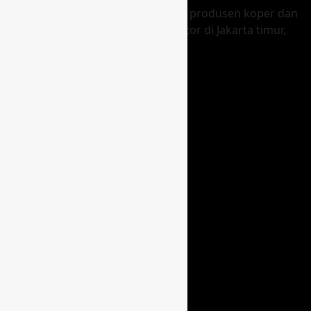
Kingkoper Promosindo merupakan produsen koper dan
tas berkualitas yang beralamat kantor di Jakarta timur,
berdiri sejak 10 Juni 2007
Facebook