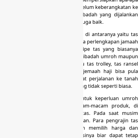
yang perlu buat di penuhi saat sebelum keberangkatan ke
tanah suci dilaksanakan dan beribadah yang dijalankan
bisa dijalankan dengan lancar dan juga baik.
Sebagian hal yang perlu di penuhi di antaranya yaitu tas
yang dapat dipakai untuk membawa perlengkapan jamaah
umroh atau haji. Ada sebagian tipe tas yang biasanya
dipakai pada waktu melakukan beribadah umroh maupun
haji, di antaranya ialah koper atau tas trolley, tas ransel
dan tas pinggang. Untuk calon jemaah haji bisa pula
memperoleh tas yang dipakai buat perjalanan ke tanah
suci dari tanah pabrik tas koper yang tidak seperti biasa.
Produk dari pabrik tas koper untuk keperluan umroh
ataupun haji tediri dari bermacam-macam produk, di
antaranya yaitu troley maupun tas. Pada saat musim
umroh ataupun haji akan dijalankan. Para pengrajin tas
haji akan berlomba-lomba dalam memilih harga dan
kualitas dari tas yang di produksinya biar dapat tetap