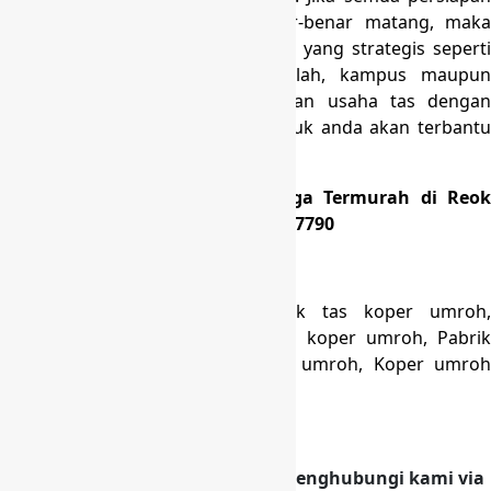
telah dilaksanakan dengan benar-benar matang, maka
anda tinggal mencari lokasi usaha yang strategis seperti
lokasi yang dekat dengan sekolah, kampus maupun
perkantoran. Dengan mendekatkan usaha tas dengan
pasar, secara tidak langsung produk anda akan terbantu
dalam hal pemasaran.
Produksi Tas Koper Umroh Harga Termurah di Reok
Barat Manggarai Hubungi 0818997790
Tag Hasil Pencarian:
Harga tas koper umroh, Pabrik tas koper umroh,
Produsen koper umroh, Konveksi koper umroh, Pabrik
koper fiber, Ukuran koper untuk umroh, Koper umroh
murah.
Hubungi kami
Klik banner di bawah ini untuk menghubungi kami via