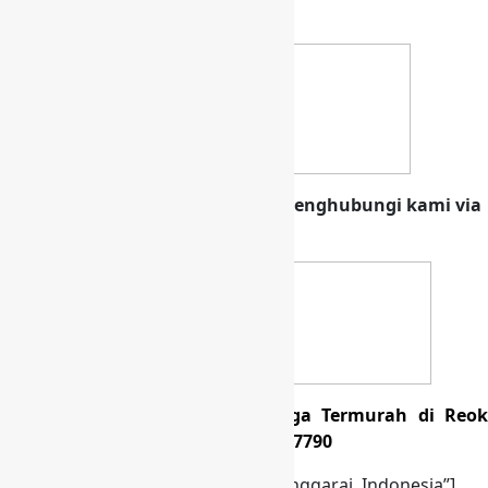
telepon
Klik banner di bawah ini untuk menghubungi kami via
whatsapp
Produksi Tas Koper Umroh Harga Termurah di Reok
Barat Manggarai Hubungi 0818997790
[su_gmap address=”Reok Barat Manggarai, Indonesia”]