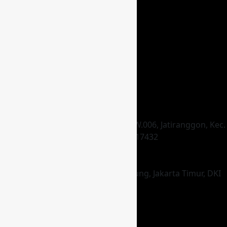
HEAD OFFICE
Jl. Raya Hankam Gg. Dara, RT.003/RW.006, Jatiranggon, Kec.
Jatisampurna, Kota Bks, Jawa Barat 17432
STORE
Jl. Pagelaran No.1 RW.1, Setu, Cipayung, Jakarta Timur, DKI
Jakarta 13880
KONTAK