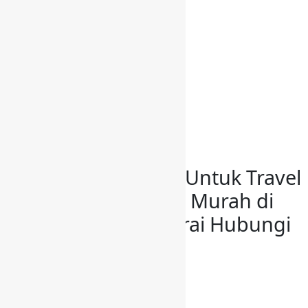
PELANGGAN KAMI
BELANJA
HUBUNGI KAMI
Have a Project?
info@website.com
Want to Buy Illustrations?
Go to Shop
Tas Koper Haji dan Umroh
Toko Koper Custom Untuk Travel
Haji & Umroh Harga Murah di
Reok Barat Manggarai Hubungi
0818997790
By
admin
June 7, 2019