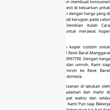
barang yang berada di pasaran akan membuat konsumen
mengetahui berapa rupiah yang mesti di keluarkan untuk
dapat memperoleh tas koper sesuai dengan harga yang di
twarkan oleh penjual jadi tidak terjadi kerugian pada calon
jamaah umroh maupun haji. Demikian itulah Cara
Merawat Koper. Ternyata cara untuk merawat koper
sangatlah gampang kan?
Nah jika anda ingin mencari toko koper custom untuk
travel Haji & Umroh harga murah di Reok Barat Manggarai
hubungi kami di nomer HP/WA 0818997790. D
engan harg
terjangkau untuk kebutuhan haji dan umroh, Kami siap
menerima pesanan tas koper umroh ke Reok Barat
Manggarai dan juga seluruh kota Indonesia.
Kualitas jahitan rapi dan Semua pesanan di lakukan oleh
tenaga yang telah memiliki pengalaman dan mahir di
bidangnya. Produksi tas kami tepat waktu dan selalu
menjaga kualitas pesana tas Anda. Kami Pun siap Bekerja
sama dengan Pemilik travel untuk Pemesanan tas haji dan