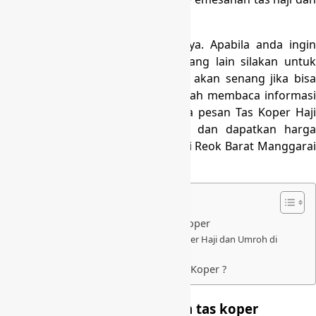
umroh di seluruh Indonesia.
Masih banyak produk kami lainnya. Apabila anda ingin
melihat jenis-jenis produk kami yang lain silakan untuk
kontak kami di
0818997790
. Kami akan senang jika bisa
membantu anda. Terima kasih sudah membaca informasi
ini, sampai jumpa lagi. Ayo, segera pesan Tas Koper Haji
dan Umroh anda sekarang juga dan dapatkan harga
grosir Tas Koper Haji dan Umroh di Reok Barat Manggarai
yang murah dan berkualitas.
DAFTAR ISI
Kami siap menerima pesanan tas koper
Mengapa memilih Konveksi Tas Koper Haji dan Umroh di
Kingkoper.com ?
Kenapa Saatnya Anda Memakai Tas Koper ?
Kami siap menerima pesanan tas koper