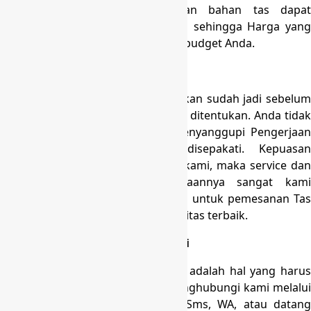
Dengan banyak nya model dan bahan tas dapat
berpengaruh harga tas itu sendiri sehingga Harga yang
kami berikan dapat menyesuaikan budget Anda.
Tepat Waktu
Pesanan tepat waktu dan diusahakan sudah jadi sebelum
waktu yang waktu ini saat ini telah ditentukan. Anda tidak
perlu khawatir bila kami telah menyanggupi Pengerjaan
sesuai deadline yang telah disepakati. Kepuasan
pelanggan menjadi tujuan utama kami, maka service dan
juga ketepatan waktu pengerjaannya sangat kami
perhatikan. Silahkan hubungi kami untuk pemesanan Tas
Koper Haji dan Umroh dengan kualitas terbaik.
Mudah Dalam Berkomunikasi
Kemudahan dalam berkomunikasi adalah hal yang harus
kami prioritaskan. Anda dapat menghubungi kami melalui
melalui llive chat ,Email, Telpon, Sms, WA, atau datang