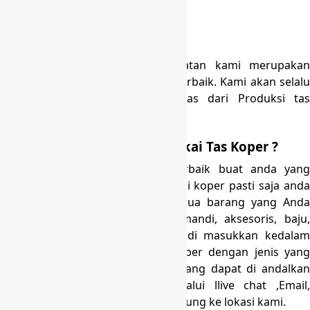
langsung ke lokasi kami.
Kualitas terjamin
Tas Koper Haji dan Umroh buatan kami merupakan
produksi dengan kualitas bahan terbaik. Kami akan selalu
berusaha mengedepankan kualitas dari Produksi tas
kami.
Kenapa Saatnya Anda Memakai Tas Koper ?
Tas koper ialah pilihan yang terbaik buat anda yang
senang traveling. Dengan memakai koper pasti saja anda
dengan gampang membawa semua barang yang Anda
perlukan. Dari mulai peralatan mandi, aksesoris, baju,
bahkan juga sepatu begitu bisa di masukkan kedalam
koper ini. Segeralah dapatkan koper dengan jenis yang
dapat di pesan dengan kualitas yang dapat di andalkan
menghubungi kami melalui melalui llive chat ,Email,
Telpon, Sms, WA, atau datang langsung ke lokasi kami.