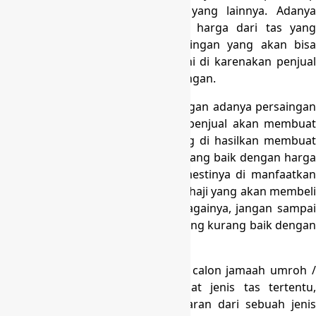
bersaing dengan pengrajin tas yang lainnya. Adanya
persaingan tentang kualitas dan harga dari tas yang
tentunya akan menjadikan persaingan yang akan bisa
menguntungkan konsumen. Hal ini di karenakan penjual
akan terus memperbanyak keuntungan.
Konsumen akan di untungkan dengan adanya persaingan
antara penjual. Persaingan antar penjual akan membuat
produk dari pabrik tas koper yang di hasilkan membuat
produk yang mempunyai kualitas yang baik dengan harga
yang semurah mungkin. Hal ini mestinya di manfaatkan
oleh calon jamaah umroh maupun haji yang akan membeli
peralatan seperti tas dan lain sebagainya, jangan sampai
medapatkan tas dengan kualitas yang kurang baik dengan
harga yang cukup mahal.
Hal yang perlu di perhatikan oleh calon jamaah umroh /
haji yaitu menyiapkan harga buat jenis tas tertentu,
dengan di ketahuinya harga pasaran dari sebuah jenis