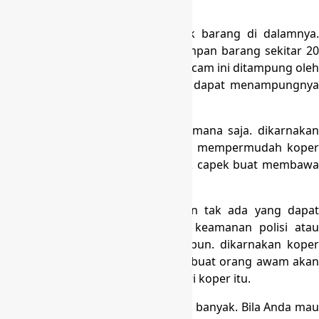
koper yaitu:
– Koper bisa menampung banyak barang di dalamnya.
Dalam 1 koper kecil, dapat menyimpan barang sekitar 20
kg. Seandainya saja bila berat semacam ini ditampung oleh
tas ransel. Maka tas itu tak akan dapat menampungnya
bahkan bisa cepat rusak.
– Koper bisa gampang dibawa kemana saja. dikarnakan
koper punya roda dan trolly yang mempermudah koper
untuk dibawa. maka pemakai tidak capek buat membawa
beban sejumlah itu.
– Koper aman dipakai disebabkan tak ada yang dapat
membongkar koper selain pihak keamanan polisi atau
pihak keamanan bandara dimanapun. dikarnakan koper
punya kunci gabungan, yang membuat orang awam akan
sulit untuk membongkar apa isi dari koper itu.
– Koper dapat memuat beban yang banyak. Bila Anda mau