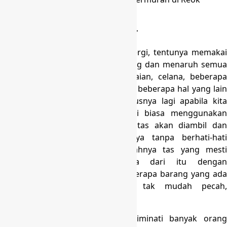
Barat Manggarai
Manfaat Menggunakan Tas Koper
Dimanapun dan kapanpun kita pergi, tentunya memakai
tas koper yang mudah menampung dan menaruh semua
keperluan kita. Dari sepatu, pakaian, celana, beberapa
barang yang gampang pecah, dan beberapa hal yang lain
bisa dimasukkan ke koper. Khususnya lagi apabila kita
pergi memanfaatkan transportasi biasa menggunakan
pesawat. Yang mana kemudian, tas akan diambil dan
dilemparkan dengan gampangnya tanpa berhati-hati
dikarnakan sangat banyak jumlahnya tas yang mesti
secepatnya dipersiapkan. Maka dari itu dengan
mengunakan tas koper, maka beberapa barang yang ada
di dalamnya jadi aman dan tak mudah pecah,
bepergianpun menjadi nyaman.
Tas koper sesungguhnya jadi diminati banyak orang