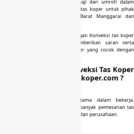
untuk penyelenggaraan ibadah haji dan umroh dalam
pengadaan perlengkapan seperti tas koper untuk pihak
travel/agency di seluruh Reok Barat Manggarai dan
sekitarnya.
Apa yang membedakan Kami dengan Konveksi tas koper
lainnya ? Kami membantu memberikan saran serta
masukan seputar desain tas koper yang cocok dengan
kebutuhan jamaah umroh dan haji.
Mengapa memilih Konveksi Tas Koper
Haji dan Umroh di Kingkoper.com ?
Jujur dan Terpercaya
Kejujuran merupakan modal utama dalam bekerja.
Terpercaya kami sudah melayani banyak pemesanan tas
koper haji dan umroh dari instansi dan perusahaan.
Harga Terjangkau