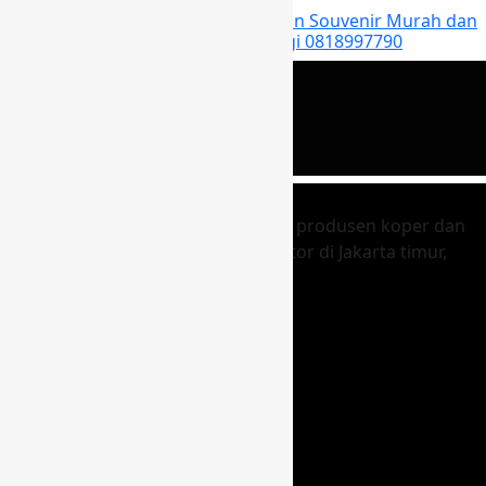
Distributor Tas Promosi Seminar dan Souvenir Murah dan
berkualitas di Boven Digoel Hubungi 0818997790
Kingkoper Promosindo merupakan produsen koper dan
tas berkualitas yang beralamat kantor di Jakarta timur,
berdiri sejak 10 Juni 2007
Facebook