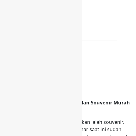
Distributor Tas Promosi Seminar dan Souvenir Murah
dan berkualitas di Cilacap
Salah satunya yang harus dipersiapkan ialah souvenir,
seperti tas seminar, Tas untuk seminar saat ini sudah