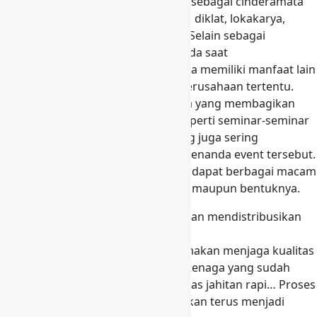
menjadi tas yang sering digunakan sebagai cinderamata
dari berbagai acara seminar seperti diklat, lokakarya,
simposium, pelatihan dan lain-lain. Selain sebagai
cinderamata, tas yang diberikan pada saat
diselenggarakannya seminar ini juga memiliki manfaat lain
yaitu sebagai ajang promo suatu perusahaan tertentu.
Bukan hanya event-event besar saja yang membagikan
tas-tas seminar ini, namun event seperti seminar-seminar
yang dihadiri hanya beberapa orang juga sering
membagikan tas seminar sebagai penanda event tersebut.
Tas seminar yang dibagikan pun terdapat berbagai macam
variasi mulai dari variasi model dan maupun bentuknya.
Kami ialah Jasa
Konveksi
Produksi dan mendistribusikan
Tas Promosi atau Tas Seminar
Produksi Tas kami selalu mengutamakan menjaga kualitas
hasil produksi dan dikerjakan oleh tenaga yang sudah
berpengalaman dibidangnya. Kualitas jahitan rapi… Proses
produksi yang selalu tepat waktu akan terus menjadi