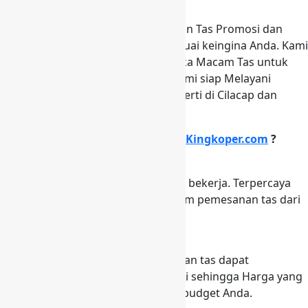
priroritas kami.
Kami siap Menerima Jasa Pembuatan Tas Promosi dan
Seminar dalam berbagai model sesuai keingina Anda. Kami
Siap Mnerima Jasa Pembuatan aneka Macam Tas untuk
kebutuhan acara seminar anda, Kami siap Melayani
Pemesanan di berbagai daerah seperti di Cilacap dan
Seluruh Indonesia.
Mengapa memilih Tas Seminar di
Kingkoper.com
?
Jujur dan Terpercaya
Kejujuran yaitu modal utama dalam bekerja. Terpercaya
kami telah melayani berbagai macam pemesanan tas dari
instansi dan perusahaan.
Harga Terjangkau
Dengan banyak nya model dan bahan tas dapat
mempengaruhi harga tas itu sendiri sehingga Harga yang
kami berikan dapat menyesuaikan budget Anda.