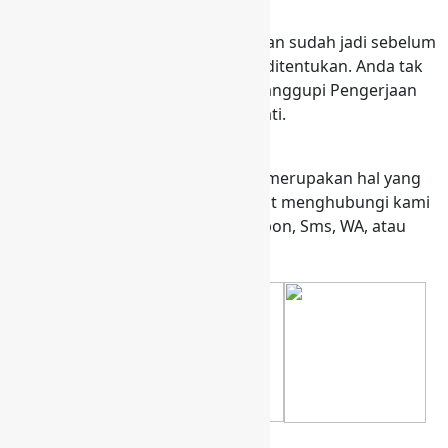
Tepat Waktu
Pesanan tepat waktu dan diusahakan sudah jadi sebelum
waktu yang saat ini waktu ini telah ditentukan. Anda tak
perlu khawatir jika kami bisa menyanggupi Pengerjaan
sesuai deadline yang telah disepakati.
Mudah Dalam Berkomunikasi
Kemudahan dalam berkomunikasi merupakan hal yang
selalu kami prioritaskan. Anda dapat menghubungi kami
melalui melalui llive chat ,Email, Telpon, Sms, WA, atau
datang langsung ke lokasi kami.