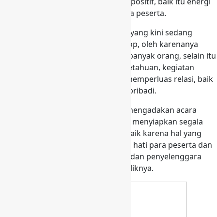
muka langsung, hal itu ialah energi positif, baik itu energi
positif dari mentor atau dari sesama peserta.
Diantaranya metode pembelajaran yang kini sedang
marak adalah seminar dan workshop, oleh karenanya
seminar ini selalu dibutuhkan oleh banyak orang, selain itu
untuk mengembangkan ilmu pengetahuan, kegiatan
seminar ini juga digunakan untuk memperluas relasi, baik
untuk kepentingan bisnis maupun pribadi.
Bila Anda seorang EO yang sering mengadakan acara
seminar, akan sangat baik jika Anda menyiapkan segala
sesuatu yang dibutuhkan dengan baik karena hal yang
baik akan terus dapat membekas di hati para peserta dan
dapat membuat imej tentang Anda dan penyelenggara
kegiatan baik, dan begitu pula sebaliknya.