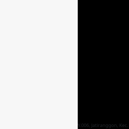
HEAD OFFICE
Jl. Raya Hankam Gg. Dara, RT.003/RW.006, Jatiranggon, Kec.