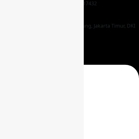
Jatisampurna, Kota Bks, Jawa Barat 17432
STORE
Jl. Pagelaran No.1 RW.1, Setu, Cipayung, Jakarta Timur, DKI
Jakarta 13880
KONTAK