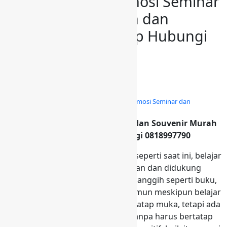
Distributor Tas Promosi Seminar
dan Souvenir Murah dan
berkualitas di Cilacap Hubungi
0818997790
By
admin
April 13, 2018
Tas Seminar
»
Distributor Tas Promosi Seminar dan
Distributor Tas Promosi Seminar dan Souvenir Murah
dan berkualitas di Cilacap Hubungi 0818997790
Di jaman yang telah serba modern seperti saat ini, belajar
menjadi lebih mudah untuk dilakukan dan didukung
dengan media pembelajaran yang canggih seperti buku,
ebook, dan video pembelajaran, namun meskipun belajar
sudah sangat praktis, tanpa harus tatap muka, tetapi ada
satu hal yang tak bisa didapatkan tanpa harus bertatap