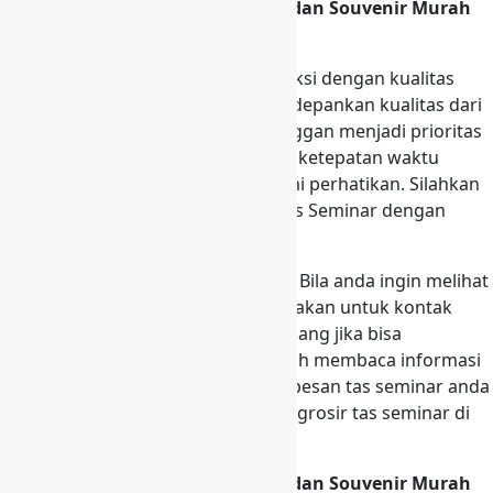
Distributor Tas Promosi Seminar dan Souvenir Murah
dan berkualitas di Cilacap
Tas buatan kami merupakan produksi dengan kualitas
bahan terbaik. Kami sangat mengedepankan kualitas dari
Produksi tas kami. Kepuasan pelanggan menjadi prioritas
utama kami, maka service dan juga ketepatan waktu
pengerjaan tas seminar sangat kami perhatikan. Silahkan
hubungi kami untuk pemesanan Tas Seminar dengan
kualitas terbaik.
Masih banyak produk kami lainnya. Bila anda ingin melihat
jenis-jenis produk kami yang lain silakan untuk kontak
kami di
0818997790
. Kami akan senang jika bisa
membantu anda. Terima kasih sudah membaca informasi
ini, sampai jumpa lagi. Ayo, segera pesan tas seminar anda
sekarang juga dan dapatkan harga grosir tas seminar di
Cilacap yang murah meriah.
Distributor Tas Promosi Seminar dan Souvenir Murah